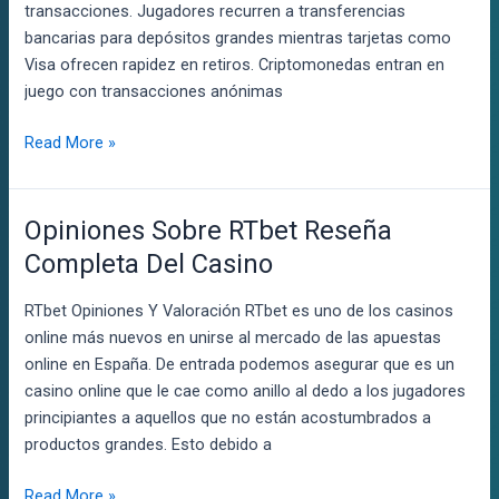
Mobilnym?
transacciones. Jugadores recurren a transferencias
bancarias para depósitos grandes mientras tarjetas como
Visa ofrecen rapidez en retiros. Criptomonedas entran en
juego con transacciones anónimas
Sankra
Read More »
Opiniones Sobre RTbet Reseña
Completa Del Casino
RTbet Opiniones Y Valoración RTbet es uno de los casinos
online más nuevos en unirse al mercado de las apuestas
online en España. De entrada podemos asegurar que es un
casino online que le cae como anillo al dedo a los jugadores
principiantes a aquellos que no están acostumbrados a
productos grandes. Esto debido a
Opiniones
Read More »