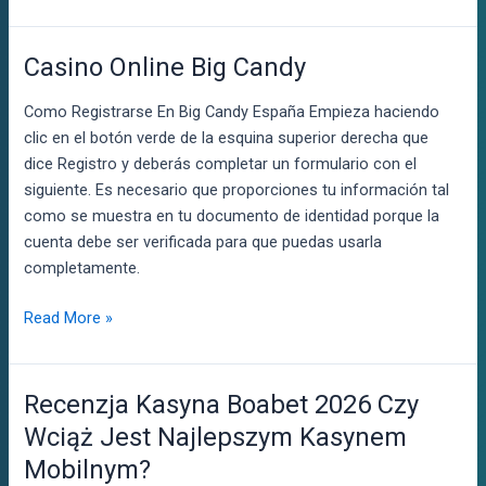
Casino Online Big Candy
Como Registrarse En Big Candy España Empieza haciendo
clic en el botón verde de la esquina superior derecha que
dice Registro y deberás completar un formulario con el
siguiente. Es necesario que proporciones tu información tal
como se muestra en tu documento de identidad porque la
cuenta debe ser verificada para que puedas usarla
completamente.
Casino
Read More »
Online
Big
Candy
Recenzja Kasyna Boabet 2026 Czy
Wciąż Jest Najlepszym Kasynem
Mobilnym?