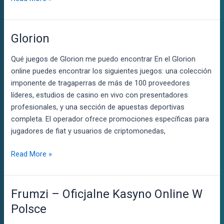
Sobre
RTbet
Reseña
Glorion
Completa
Del
Qué juegos de Glorion me puedo encontrar En el Glorion
Casino
online puedes encontrar los siguientes juegos: una colección
imponente de tragaperras de más de 100 proveedores
líderes, estudios de casino en vivo con presentadores
profesionales, y una sección de apuestas deportivas
completa. El operador ofrece promociones específicas para
jugadores de fiat y usuarios de criptomonedas,
Glorion
Read More »
Frumzi – Oficjalne Kasyno Online W
Polsce