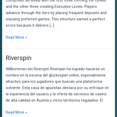
comprises six levels with the first three forming VIP Levels
and the other three creating Executive Levels. Players
advance through the tiers by placing frequent deposits and
enjoying preferred games. This structure earned a perfect
score because it delivers […]
Seven
Read More »
Casino
Riverspin
Willkommen bei Riverspin Riverspin ha logrado hacerse un
nombre en la escena del glücksspiel online, especialmente
atractivo para los jugadores que buscan una plataforma
solvente. Esta casa de apuestas destaca por su enfoque en
la experiencia del usuario y la oferta de servicios de casino
de alta calidad en Austria y otros territorios regulados. El
Riverspin
Read More »