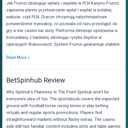
Jak Frumzi obsługuje wpłaty i wypłaty w PLN Kasyno Frumzi
zapewnia płynne przetwarzanie wpłat i wypłat w polskiej
walucie, czyli PLN. Gracze otrzymują natychmiastowe
potwierdzenie transakcji, co pozwala od razu przystąpić do
gry w live casino lub sloty. Platforma eliminuje opóźnienia w
komunikacji z bankami, eliminując ryzyko błędów w
operacjach finansowych. System Frumzi gwarantuje stabilne
Frumzi
Read More »
–
Oficjalne
Kasyno
BetSpinhub Review
Online
W
Why Spinhub’s Plainness Is The Point Spinhub won’t be
Polsce
everyone’s idea of fun. The sportsbook covers the expected
ground with football horse racing tennis in-play betting
virtuals and regular sports promotions. Players find
straightforward markets without flashy extras. The casino
side still has familiar content including slots and table games