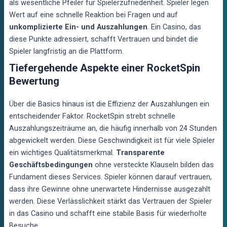
als wesentliche Pfeiler für Spielerzufriedenheit. Spieler legen
Wert auf eine schnelle Reaktion bei Fragen und auf
unkomplizierte Ein- und Auszahlungen
. Ein Casino, das
diese Punkte adressiert, schafft Vertrauen und bindet die
Spieler langfristig an die Plattform.
Tiefergehende Aspekte einer RocketSpin
Bewertung
Über die Basics hinaus ist die Effizienz der Auszahlungen ein
entscheidender Faktor. RocketSpin strebt schnelle
Auszahlungszeiträume an, die häufig innerhalb von 24 Stunden
abgewickelt werden. Diese Geschwindigkeit ist für viele Spieler
ein wichtiges Qualitätsmerkmal.
Transparente
Geschäftsbedingungen
ohne versteckte Klauseln bilden das
Fundament dieses Services. Spieler können darauf vertrauen,
dass ihre Gewinne ohne unerwartete Hindernisse ausgezahlt
werden. Diese Verlässlichkeit stärkt das Vertrauen der Spieler
in das Casino und schafft eine stabile Basis für wiederholte
Besuche.